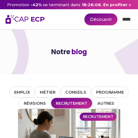
Promotion
-42%
se terminant dans
18:26:06
.
En profiter »
CAP
ECP
Découvrir
Notre
blog
EMPLOI
MÉTIER
CONSEILS
PROGRAMME
RÉVISIONS
RECRUTEMENT
AUTRES
RECRUTEMENT