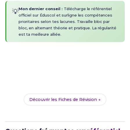
Mon dernier conseil :
Télécharge le référentiel
💡
officiel sur Éduscol et surligne les compétences
prioritaires selon tes lacunes. Travaille bloc par
bloc, en alternant théorie et pratique. La régularité
est ta meilleure alliée.
Prêt(e) à réussir ton examen ?
Révise efficacement avec nos
175 Fiches de
Révision
pour le CAP ECP et maximise tes chances
de réussite !
Découvrir les Fiches de Révision →