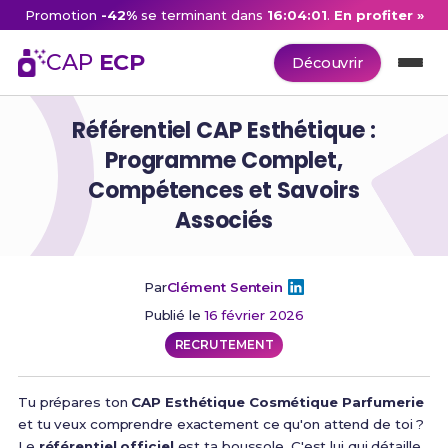
Promotion
-42%
se terminant dans
16:04:00
.
En profiter »
CAP
ECP
Découvrir
Référentiel CAP Esthétique :
Programme Complet,
Compétences et Savoirs
Associés
Par
Clément Sentein
Publié le
16 février 2026
RECRUTEMENT
Tu prépares ton
CAP Esthétique Cosmétique Parfumerie
et tu veux comprendre exactement ce qu'on attend de toi ?
Le
référentiel officiel
est ta boussole. C'est lui qui détaille