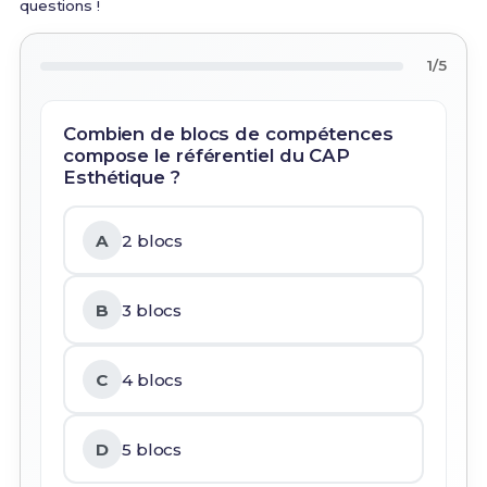
questions !
1/5
Combien de blocs de compétences
compose le référentiel du CAP
Esthétique ?
A
2 blocs
B
3 blocs
C
4 blocs
D
5 blocs