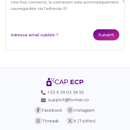
Une
Une fois connecté, la connexion sera automatiquement
sauvegardée via l'adresse IP.
Suivant
Adresse email oubliée ?
CAP
ECP
+33 9 39 03 36 55
support@formav.co
Facebook
Instagram
Threads
X (Twitter)