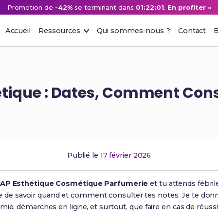
Promotion de
-42%
se terminant dans
01:22:00
.
En profiter »
Accueil
Ressources
Qui sommes-nous ?
Contact
B
étique : Dates, Comment Cons
Publié le
17 février 2026
AP Esthétique Cosmétique Parfumerie
et tu attends fébri
icile de savoir quand et comment consulter tes notes. Je te donn
mie, démarches en ligne, et surtout, que faire en cas de réussi