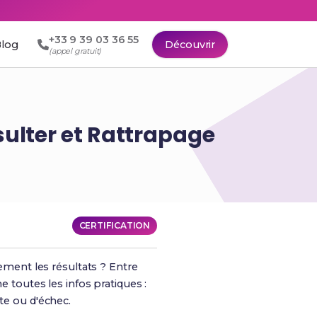
+33 9 39 03 36 55
log
Découvrir
(appel gratuit)
ulter et Rattrapage
CERTIFICATION
lement les résultats ? Entre
e toutes les infos pratiques :
te ou d'échec.