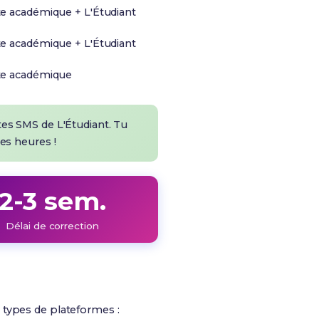
te académique + L'Étudiant
te académique + L'Étudiant
te académique
rtes SMS de L'Étudiant. Tu
les heures !
2-3 sem.
Délai de correction
x types de plateformes :