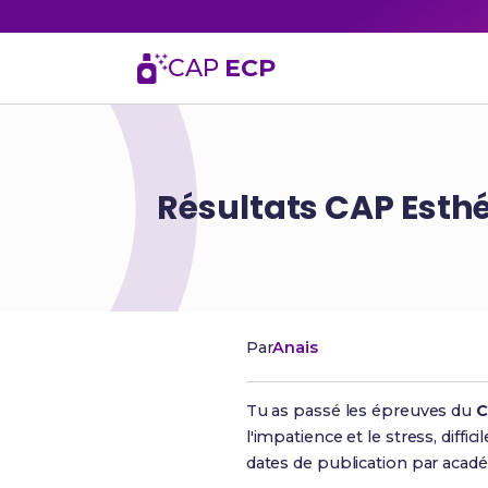
CAP
ECP
Résultats CAP Esth
Par
Anais
Tu as passé les épreuves du
C
l'impatience et le stress, diff
dates de publication par acadé