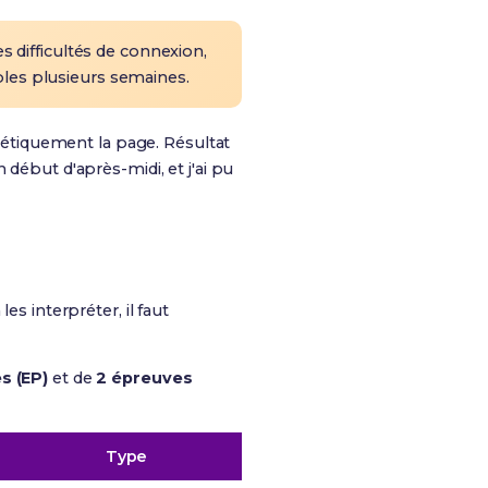
es difficultés de connexion,
bles plusieurs semaines.
énétiquement la page. Résultat
 début d'après-midi, et j'ai pu
les interpréter, il faut
s (EP)
et de
2 épreuves
Type