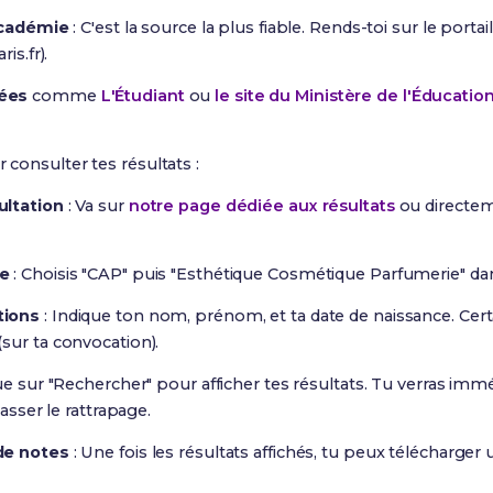
 académie
: C'est la source la plus fiable. Rends-toi sur le port
is.fr).
ées
comme
L'Étudiant
ou
le site du Ministère de l'Éducatio
 consulter tes résultats :
ultation
: Va sur
notre page dédiée aux résultats
ou directeme
me
: Choisis "CAP" puis "Esthétique Cosmétique Parfumerie" dans 
tions
: Indique ton nom, prénom, et ta date de naissance. Cer
sur ta convocation).
ue sur "Rechercher" pour afficher tes résultats. Tu verras imm
passer le rattrapage.
de notes
: Une fois les résultats affichés, tu peux télécharge