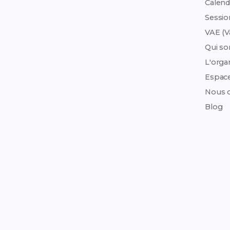
Calend
Sessi
VAE (V
Qui s
L'org
Espac
Nous c
Blog