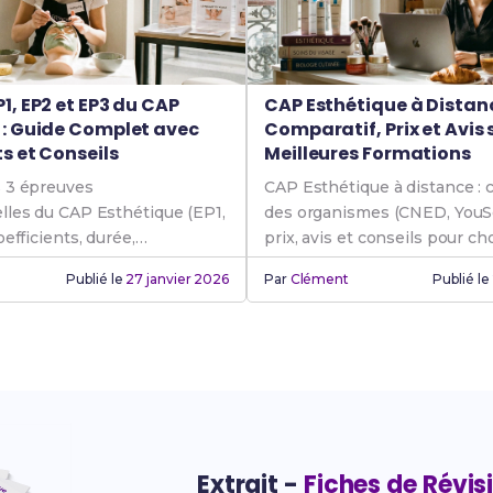
1, EP2 et EP3 du CAP
CAP Esthétique à Distanc
 : Guide Complet avec
Comparatif, Prix et Avis s
s et Conseils
Meilleures Formations
 3 épreuves
CAP Esthétique à distance : 
lles du CAP Esthétique (EP1,
des organismes (CNED, YouSch
oefficients, durée,
prix, avis et conseils pour cho
et conseils pour réussir ton
meilleure formation en ligne.
Publié le
27 janvier 2026
Par
Clément
Publié le
Extrait -
Fiches de Révis