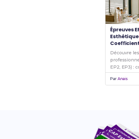
Épreuves EP
Esthétique
Coefficient
Découvre les
professionne
EP2, EP3) : c
déroulement 
Par
Anais
examen.