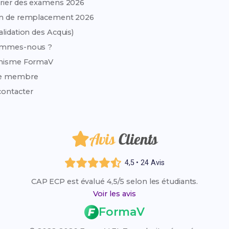
rier des examens 2026
on de remplacement 2026
alidation des Acquis)
ommes-nous ?
anisme FormaV
e membre
ontacter
Avis
Clients
4,5 • 24 Avis
CAP ECP est évalué 4,5/5 selon les étudiants.
Voir les avis
FormaV