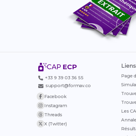
Liens
CAP
ECP
Page d
+33 9 39 03 36 55
Simula
support@formav.co
Trouve
Facebook
Trouve
Instagram
Les CA
Threads
Annale
X (Twitter)
Résult