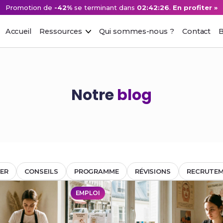
Promotion de
-42%
se terminant dans
02:42:26
.
En profiter »
Accueil
Ressources
Qui sommes-nous ?
Contact
B
Notre
blog
ER
CONSEILS
PROGRAMME
RÉVISIONS
RECRUTE
EMPLOI