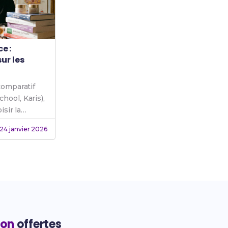
e :
ur les
comparatif
ool, Karis),
isir la
24 janvier 2026
ion
offertes