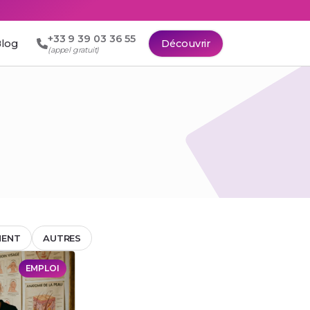
+33 9 39 03 36 55
log
Découvrir
(appel gratuit)
MENT
AUTRES
EMPLOI